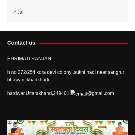
« Jul
Contact us
SHRIMATI RANJAN
h no 272/254 kora devi colony ,sukhi nadi near sangrur
bhawan, khadkhadi
hardwar,Uttarakhand,249401,
@gmail.com