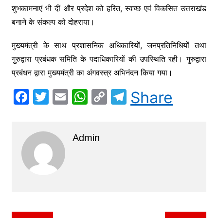
शुभकामनाएं भी दीं और प्रदेश को हरित, स्वच्छ एवं विकसित उत्तराखंड
बनाने के संकल्प को दोहराया।
मुख्यमंत्री के साथ प्रशासनिक अधिकारियों, जनप्रतिनिधियों तथा
गुरुद्वारा प्रबंधक समिति के पदाधिकारियों की उपस्थिति रही। गुरुद्वारा
प्रबंधन द्वारा मुख्यमंत्री का अंगवस्त्र अभिनंदन किया गया।
F
T
E
W
C
T
Share
a
w
m
h
o
el
c
itt
ai
at
p
e
Admin
e
er
l
s
y
gr
b
A
Li
a
o
p
n
m
o
p
k
k