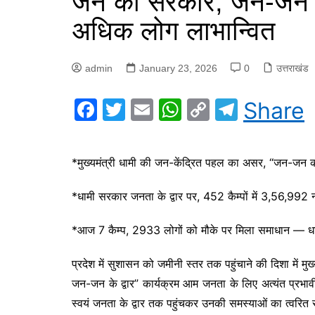
जन की सरकार, जन-जन के
अधिक लोग लाभान्वित
admin
January 23, 2026
0
उत्तराखंड
F
T
E
W
C
T
Share
a
w
m
h
o
el
c
itt
ai
at
p
e
*मुख्यमंत्री धामी की जन-केंद्रित पहल का असर, “जन-जन 
e
er
l
s
y
gr
b
A
Li
a
*धामी सरकार जनता के द्वार पर, 452 कैम्पों में 3,56,992
o
p
n
m
*आज 7 कैम्प, 2933 लोगों को मौके पर मिला समाधान —
o
p
k
k
प्रदेश में सुशासन को जमीनी स्तर तक पहुंचाने की दिशा में मुख
जन-जन के द्वार” कार्यक्रम आम जनता के लिए अत्यंत प्रभा
स्वयं जनता के द्वार तक पहुंचकर उनकी समस्याओं का त्वरित