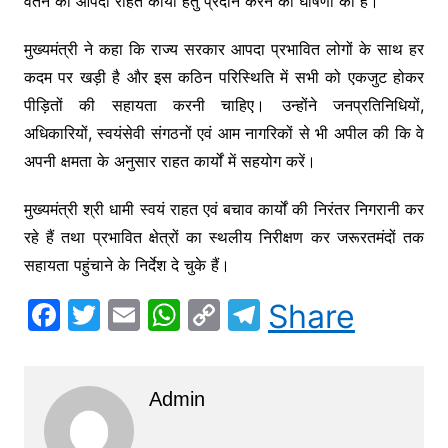
वेतन को आपदा राहत कार्यों हेतु प्रदान करने की घोषणा की है।
मुख्यमंत्री ने कहा कि राज्य सरकार आपदा प्रभावित लोगों के साथ हर
कदम पर खड़ी है और इस कठिन परिस्थिति में सभी को एकजुट होकर
पीड़ितों की सहायता करनी चाहिए। उन्होंने जनप्रतिनिधियों,
अधिकारियों, स्वयंसेवी संगठनों एवं आम नागरिकों से भी अपील की कि वे
अपनी क्षमता के अनुसार राहत कार्यों में सहयोग करें।
मुख्यमंत्री श्री धामी स्वयं राहत एवं बचाव कार्यों की निरंतर निगरानी कर
रहे हैं तथा प्रभावित क्षेत्रों का स्थलीय निरीक्षण कर जरूरतमंदों तक
सहायता पहुंचाने के निर्देश दे चुके हैं।
F
T
E
W
C
T
Share
a
w
m
h
o
el
c
itt
ai
at
p
e
Admin
e
er
l
s
y
gr
b
A
Li
a