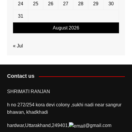
24
25
26
27
28
29
30
31
August 2026
« Jul
Contact us
SHRIMATI RANJAN
h no 272/254 kora devi colony ,sukhi nadi near sangrur
bhawan, khadkhadi
hardwar,Uttarakhand,249401,
@gmail.com