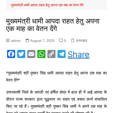
मुख्यमंत्री धामी आपदा राहत हेतु अपना एक माह का वेतन देंगे
मुख्यमंत्री धामी आपदा राहत हेतु अपना
एक माह का वेतन देंगे
admin
August 7, 2025
0
उत्तराखंड
F
T
E
W
C
T
Share
a
w
m
h
o
el
c
itt
ai
at
p
e
*मुख्यमंत्री श्री पुष्कर सिंह धामी आपदा राहत हेतु अपना एक माह का
e
er
l
s
y
gr
वेतन देंगे*
b
A
Li
a
o
p
n
m
उत्तरकाशी जिले के धराली एवं हर्षिल क्षेत्र में हाल ही में आई आपदा के
दौरान राज्य सरकार द्वारा युद्धस्तर पर राहत एवं बचाव कार्य संचालित
o
p
k
किए जा रहे हैं। मुख्यमंत्री श्री पुष्कर सिंह धामी ने अपने एक माह के
k