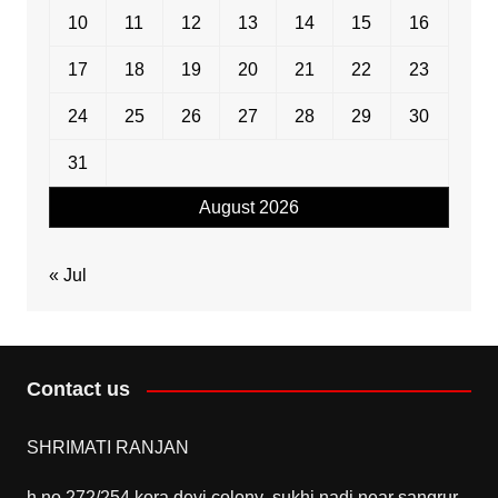
10
11
12
13
14
15
16
17
18
19
20
21
22
23
24
25
26
27
28
29
30
31
August 2026
« Jul
Contact us
SHRIMATI RANJAN
h no 272/254 kora devi colony ,sukhi nadi near sangrur