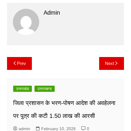
c
itt
ai
at
p
e
Admin
e
er
l
s
y
gr
b
A
Li
a
o
p
n
m
o
p
k
k
Prev
Next
Post
navigation
उत्तराखंड
उत्तराखण्ड
जिला प्रशासन के भरण-पोषण आदेश की अवहेलना
पर पुत्र की कटी 1.50 लाख की आरसी
admin
February 10, 2026
0