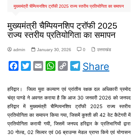
मुख्यमंत्री चैम्पियनशिप ट्राॅफी 2025 राज्य स्तरीय प्रतियोगिता का समापन
मुख्यमंत्री चैम्पियनशिप ट्राॅफी 2025
राज्य स्तरीय प्रतियोगिता का समापन
admin
January 30, 2026
0
उत्तराखंड
F
T
E
W
C
T
Share
a
w
m
h
o
el
c
itt
ai
at
p
e
हरिद्वार। जिला युवा कल्याण एवं प्रांतीय रक्षक दल अधिकारी प्रमोद
e
er
l
s
y
gr
चंद्र पाण्डे ने अवगत कराया है कि आज 30 जनवरी 2026 को जनपद
b
A
Li
a
हरिद्वार में मुख्यमंत्री चैम्पियनशिप ट्राॅफी 2025 राज्य स्तरीय
o
p
n
m
प्रतियोगिता का समापन किया गया, जिसमें कुश्ती की 42 वेट कैटेगरी में
o
p
k
प्रतियोगिता करायी गयी, जिसमें जनपद हरिद्वार के प्रतिभागियों द्वारा
k
30 गोल्ड, 02 सिल्वर एवं 06 ब्राउन्स मेडल प्राप्त किये एवं योगासन