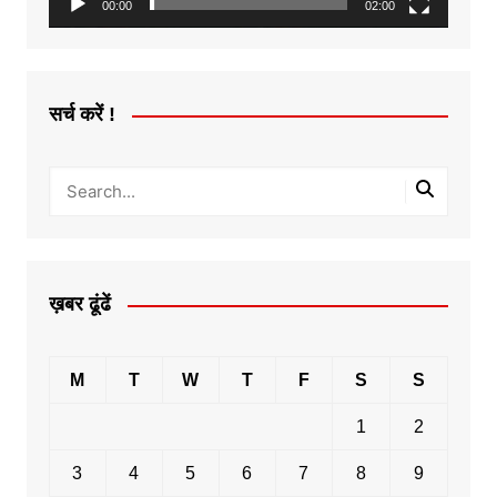
00:00
02:00
सर्च करें !
ख़बर ढूंढें
M
T
W
T
F
S
S
1
2
3
4
5
6
7
8
9