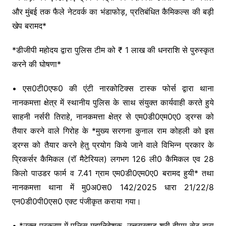
o
p
k
और मुंबई तक फैले नेटवर्क का भंडाफोड़, प्रतिबंधित कैमिकल्स की बड़ी
k
खेप बरामद*
*डीजीपी महोदय द्वारा पुलिस टीम को ₹ 1 लाख की धनराशि से पुरुस्कृत
करने की घोषणा*
• एस0टी0एफ0 की एंटी नारकोटिक्स टास्क फोर्स द्वारा थाना
नानकमत्ता क्षेत्र में स्थानीय पुलिस के साथ संयुक्त कार्यवाही करते हुये
साहनी नर्सरी तिराहे, नानकमत्ता क्षेत्र से एम0डी0एम0ए0 ड्रग्स को
तैयार करने वाले गिरोह के *मुख्य सरगना कुनाल राम कोहली को इस
ड्रग्स को तैयार करने हेतु प्रयोग किये जाने वाले विभिन्न प्रकार के
प्रिकर्सर कैमिकल (रॉ मैटेरियल) लगभग 126 ली0 कैमिकल एव 28
किलो पाउडर फार्म व 7.41 ग्राम एम0डी0एम0ए0 बरामद हुयी* तथा
नानकमत्ता थाना में मु0अ0स0 142/2025 धारा 21/22/8
एन0डी0पी0एस0 एक्ट पंजीकृत कराया गया।
• *उक्त प्रकरण में पुलिस महानिदेशक, उत्तराखण्ड श्री दीपम सेठ द्वारा