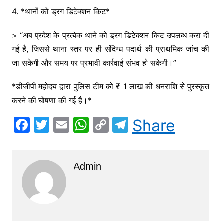
4. *थानों को ड्रग डिटेक्शन किट*
> “अब प्रदेश के प्रत्येक थाने को ड्रग डिटेक्शन किट उपलब्ध करा दी
गई है, जिससे थाना स्तर पर ही संदिग्ध पदार्थ की प्राथमिक जांच की
जा सकेगी और समय पर प्रभावी कार्रवाई संभव हो सकेगी।”
*डीजीपी महोदय द्वारा पुलिस टीम को ₹ 1 लाख की धनराशि से पुरस्कृत
करने की घोषणा की गई है।*
F
T
E
W
C
T
Share
a
w
m
h
o
el
c
itt
ai
at
p
e
Admin
e
er
l
s
y
gr
b
A
Li
a
o
p
n
m
o
p
k