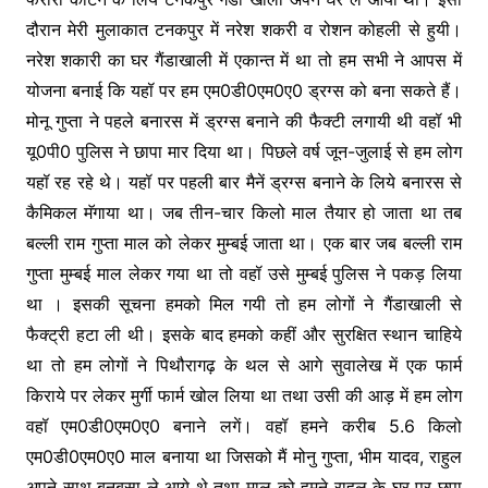
दौरान मेरी मुलाकात टनकपुर में नरेश शकरी व रोशन कोहली से हुयी।
नरेश शकारी का घर गैंडाखाली में एकान्त में था तो हम सभी ने आपस में
योजना बनाई कि यहॉ पर हम एम0डी0एम0ए0 ड्रग्स को बना सकते हैं।
मोनू गुप्ता ने पहले बनारस में ड्रग्स बनाने की फैक्टी लगायी थी वहॉ भी
यू0पी0 पुलिस ने छापा मार दिया था। पिछले वर्ष जून-जुलाई से हम लोग
यहॉ रह रहे थे। यहॉ पर पहली बार मैनें ड्रग्स बनाने के लिये बनारस से
कैमिकल मॅगाया था। जब तीन-चार किलो माल तैयार हो जाता था तब
बल्ली राम गुप्ता माल को लेकर मुम्बई जाता था। एक बार जब बल्ली राम
गुप्ता मुम्बई माल लेकर गया था तो वहॉ उसे मुम्बई पुलिस ने पकड़ लिया
था । इसकी सूचना हमको मिल गयी तो हम लोगों ने गैंडाखाली से
फैक्ट्री हटा ली थी। इसके बाद हमको कहीं और सुरक्षित स्थान चाहिये
था तो हम लोगों ने पिथौरागढ़ के थल से आगे सुवालेख में एक फार्म
किराये पर लेकर मुर्गी फार्म खोल लिया था तथा उसी की आड़ में हम लोग
वहॉ एम0डी0एम0ए0 बनाने लगें। वहॉ हमने करीब 5.6 किलो
एम0डी0एम0ए0 माल बनाया था जिसको मैं मोनु गुप्ता, भीम यादव, राहुल
अपने साथ बनबसा ले आये थे तथा माल को हमने राहुल के घर पर छुपा