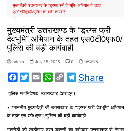
मुख्यमंत्री उत्तराखण्ड के “ड्रग्स फ्री देवभूमि” अभियान के तहत
एस0टी0एफ0/पुलिस की बड़ी कार्यवाही
मुख्यमंत्री उत्तराखण्ड के “ड्रग्स फ्री
देवभूमि” अभियान के तहत एस0टी0एफ0/
पुलिस की बड़ी कार्यवाही
admin
July 15, 2025
0
उत्तराखंड
F
T
E
W
C
T
Share
a
w
m
h
o
el
c
itt
ai
at
p
e
पुलिस महानिदेशक, उत्तराखण्ड देहरादून।
e
er
l
s
y
gr
• *माननीय मुख्यमंत्री जी उत्तराखण्ड के “ड्रग्स फ्री देवभूमि” अभियान
b
A
Li
a
के तहत एस0टी0एफ0/पुलिस की बड़ी कार्यवाही।
o
p
n
m
*करोड़ों की एमडीएमए ड्रग फैक्ट्री का पर्दाफाश उत्तराखण्ड से नेपाल