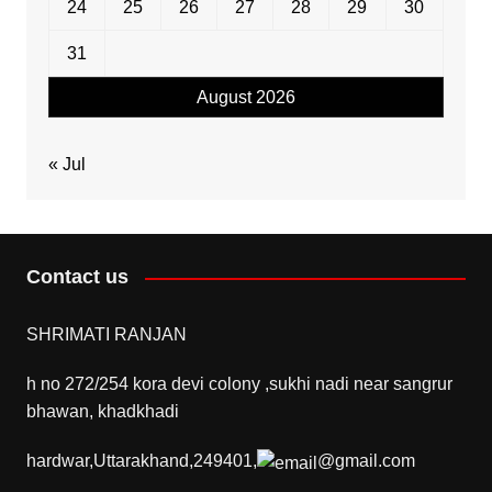
24
25
26
27
28
29
30
31
August 2026
« Jul
Contact us
SHRIMATI RANJAN
h no 272/254 kora devi colony ,sukhi nadi near sangrur
bhawan, khadkhadi
hardwar,Uttarakhand,249401,
@gmail.com