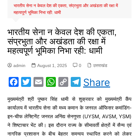
भारतीय सेना न केवल देश की एकता, संप्रभुता और अखंडता की रक्षा में
महत्वपूर्ण भूमिका निभा रही: धामी
भारतीय सेना न केवल देश की एकता,
संप्रभुता और अखंडता की रक्षा में
महत्वपूर्ण भूमिका निभा रही: धामी
admin
August 1, 2025
0
उत्तराखंड
F
T
E
W
C
T
Share
a
w
m
h
o
el
c
itt
ai
at
p
e
मुख्यमंत्री श्री पुष्कर सिंह धामी से शुक्रवार को मुख्यमंत्री कैंप
कार्यालय में भारतीय सेना की मध्य कमान के जनरल ऑफिसर कमांडिंग-
e
er
l
s
y
gr
इन-चीफ लेफ्टिनेंट जनरल अनिंद्य सेनगुप्ता (UYSM, AVSM, YSM)
b
A
Li
a
ने शिष्टाचार भेंट की। इस दौरान राज्य के सीमावर्ती क्षेत्रों में सैन्य एवं
o
p
n
m
नागरिक प्रशासन के बीच बेहतर समन्वय स्थापित करने को लेकर