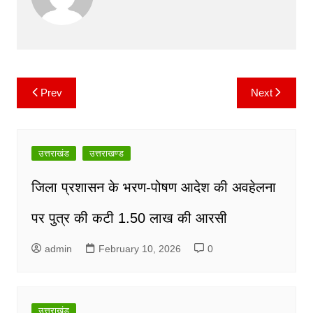
b
A
Li
a
o
p
n
m
o
p
k
k
Prev
Next
Post
navigation
उत्तराखंड
उत्तराखण्ड
जिला प्रशासन के भरण-पोषण आदेश की अवहेलना
पर पुत्र की कटी 1.50 लाख की आरसी
admin
February 10, 2026
0
उत्तराखंड