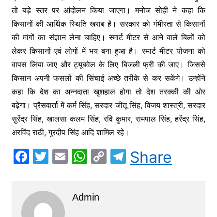
तो बड़े स्तर पर आंदोलन किया जाएगा। मनोज सोहीं ने कहा कि
किसानों की आर्थिक स्थिति खराब है। सरकार को गंभीरता से किसानों
की मांगों का संज्ञान लेना चाहिए। स्मार्ट मीटर से आने वाले बिलों को
लेकर किसानों एवं लोगों में भय बना हुआ है। स्मार्ट मीटर योजना को
वापस लिया जाए और ट्यूबवेल के लिए बिजली फ्री की जाए। जिससे
किसान अपनी फसलों की सिंचाई अच्छे तरीके से कर सकेंगे। उन्होंने
कहा कि देश का अन्नदाता खुशहाल होगा तो देश तरक्की की ओर
बढ़ेगा। प्रैसवार्ता में कर्म सिंह, सरदार जीतू सिंह, विजय शास्त्री, सरदार
सुरेंद्र सिंह, खालसा कलम सिंह, रवि कुमार, रामपाल सिंह, हरेंद्र सिंह,
अरविंद राठी, गुरदीप सिंह आदि शामिल रहे।
F
T
E
W
C
T
Share
a
w
m
h
o
el
c
itt
ai
at
p
e
Admin
e
er
l
s
y
gr