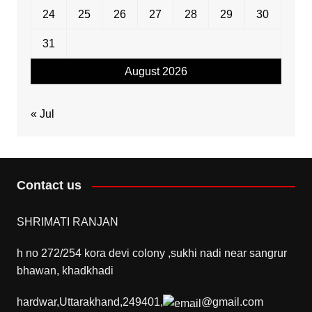
24
25
26
27
28
29
30
31
August 2026
« Jul
Contact us
SHRIMATI RANJAN
h no 272/254 kora devi colony ,sukhi nadi near sangrur
bhawan, khadkhadi
hardwar,Uttarakhand,249401,
@gmail.com