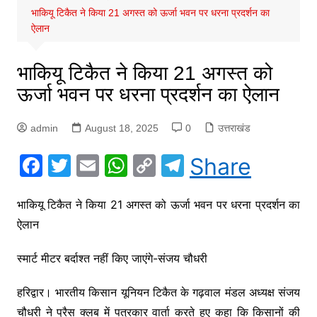
भाकियू टिकैत ने किया 21 अगस्त को ऊर्जा भवन पर धरना प्रदर्शन का
ऐलान
भाकियू टिकैत ने किया 21 अगस्त को
ऊर्जा भवन पर धरना प्रदर्शन का ऐलान
admin
August 18, 2025
0
उत्तराखंड
F
T
E
W
C
T
Share
a
w
m
h
o
el
c
itt
ai
at
p
e
भाकियू टिकैत ने किया 21 अगस्त को ऊर्जा भवन पर धरना प्रदर्शन का
ऐलान
e
er
l
s
y
gr
b
A
Li
a
स्मार्ट मीटर बर्दाश्त नहीं किए जाएंगे-संजय चौधरी
o
p
n
m
हरिद्वार। भारतीय किसान यूनियन टिकैत के गढ़वाल मंडल अध्यक्ष संजय
o
p
k
चौधरी ने प्रैस क्लब में पत्रकार वार्ता करते हुए कहा कि किसानों की