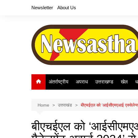
Skip
Newsletter
About Us
to
content
अंतर्राष्ट्रीय
अपराध
उत्तराखण्ड
खेल
ध
Home
उत्तराखंड
बीएचईएल को ‘आईसीएमएआई एक्सेलेन्स इ
बीएचईएल को ‘आईसीएमएआई