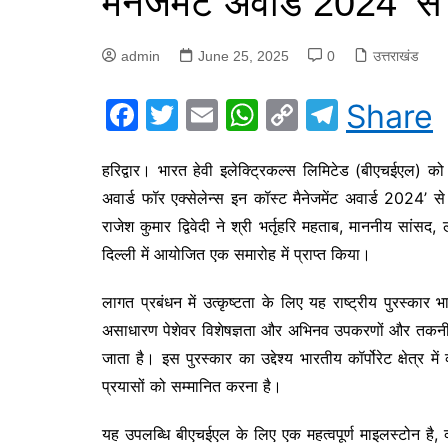
मैनेजमेंट अवार्ड 2024’ स
admin
June 25, 2025
0
उत्तराखंड
F
T
E
W
C
T
Share
a
w
m
h
o
el
c
itt
ai
at
p
e
हरिद्वार। भारत हेवी इलेक्ट्रिकल्स लिमिटेड (बीएचईएल) को ‘
अवार्ड फॉर एक्सेलेन्स इन कॉस्ट मैनेजमेंट अवार्ड 2024’ 
e
er
l
s
y
gr
राजेश कुमार द्विवेदी ने श्री भर्तृहरि महताब, माननीय सांसद
b
A
Li
a
दिल्ली में आयोजित एक समारोह में प्राप्त किया।
o
p
n
m
o
p
k
लागत प्रबंधन में उत्कृष्टता के लिए यह राष्ट्रीय पुरस्का
k
असाधारण पेशेवर विशेषज्ञता और अभिनव उपकरणों और तकनीकों को
जाता है। इस पुरस्कार का उद्देश्य भारतीय कॉर्पोरेट क्षेत्र मे
प्रयासों को सम्मानित करना है।
यह उपलब्धि बीएचईएल के लिए एक महत्वपूर्ण माइलस्टोन है, 