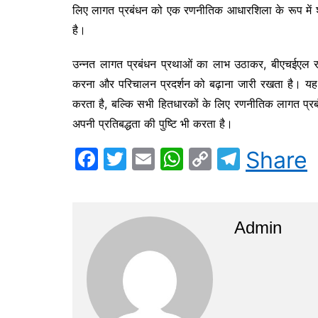
लिए लागत प्रबंधन को एक रणनीतिक आधारशिला के रूप में श
है।
उन्नत लागत प्रबंधन प्रथाओं का लाभ उठाकर, बीएचईएल 
करना और परिचालन प्रदर्शन को बढ़ाना जारी रखता है। यह प
करता है, बल्कि सभी हितधारकों के लिए रणनीतिक लागत प्रबंध
अपनी प्रतिबद्धता की पुष्टि भी करता है।
F
T
E
W
C
T
Share
a
w
m
h
o
el
c
itt
ai
at
p
e
e
er
l
s
y
gr
Admin
b
A
Li
a
o
p
n
m
o
p
k
k