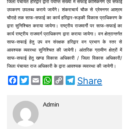
जिला पंचायत हरिद्वार द्वारा पर्याप्त संख्या में सफाई कार्मिकगण एवं सफाई
उपकरण उपलब्ध कराये जायेंगे। शंकराचार्य चौक से प्रेमनगर आश्रम
चौराहे तक साफ-सफाई का कार्य हरिद्वार-रूड़की विकास प्राधिकरण के
द्वारा सुनिश्चित कराया जायेगा। राष्ट्रीय राजमार्गाे पर साफ-सफाई का
कार्य राष्ट्रीय राजमार्ग प्राधिकरण द्वारा कराया जायेगा। वन क्षेत्रान्तर्गत
साफ-सफाई हेतु उप वन संरक्षक हरिद्वार वन प्रभाग के स्तर से
आवश्यक व्यवस्था सुनिश्चित की जायेगी। आंतरिक ग्रामीण क्षेत्रों में
साफ-सफाई हेतु खण्ड विकास अधिकारी / जिला विकास अधिकारी/
जिला पंचायत राज अधिकारी के द्वारा आवश्यक व्यवस्था की जायेगी।
F
T
E
W
C
T
Share
a
w
m
h
o
el
c
itt
ai
at
p
e
Admin
e
er
l
s
y
gr
b
A
Li
a
o
p
n
m