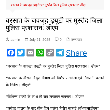
बरसात के बावजूद ड्यूटी पर मुस्तैद जिला पुलिस प्रशासन: डीएम
बरसात के बावजूद ड्यूटी पर मुस्तैद जिला
पुलिस प्रशासन: डीएम
admin
July 21, 2025
0
उत्तराखंड
F
T
E
W
C
T
Share
a
w
m
h
o
el
c
itt
ai
at
p
e
*बरसात के बावजूद ड्यूटी पर मुस्तैद जिला पुलिस प्रशासन। डीएम*
e
er
l
s
y
gr
*बरसात के दौरान विद्युत विभाग को विशेष सतर्कता एवं निगरानी बरतने
b
A
Li
a
के निर्देश। डीएम*
o
p
n
m
*विभिन्न राज्यों के साथ हो रहा लगातार समन्वय। डीएम*
o
p
k
k
*कांवड़ यात्रा के बाद तीन दिन चलेगा विशेष सफाई अभियान!डीएम*