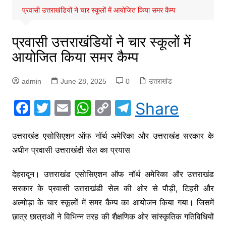
प्रवासी उत्तराखंडियों ने चार स्कूलों में आयोजित किया समर कैम्प
प्रवासी उत्तराखंडियों ने चार स्कूलों में
आयोजित किया समर कैम्प
admin
June 28, 2025
0
उत्तराखंड
F
T
E
W
C
T
Share
a
w
m
h
o
el
c
itt
ai
at
p
e
उत्तराखंड एसोसिएशन ऑफ नॉर्थ अमेरिका और उत्तराखंड सरकार के
अधीन प्रवासी उत्तराखंडी सेल का प्रयास
e
er
l
s
y
gr
b
A
Li
a
देहरादून। उत्तराखंड एसोसिएशन ऑफ नॉर्थ अमेरिका और उत्तराखंड
o
p
n
m
सरकार के प्रवासी उत्तराखंडी सेल की ओर से पौड़ी, टिहरी और
o
p
k
अल्मोड़ा के चार स्कूलों में समर कैम्प का आयोजन किया गया। जिसमें
k
छात्र छात्राओं ने विभिन्न तरह की शैक्षणिक ओर सांस्कृतिक गतिविधियों