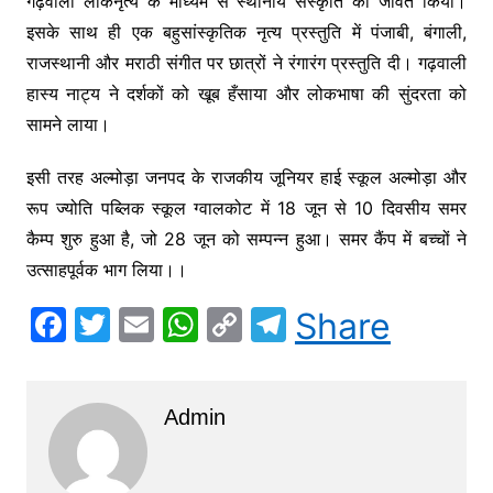
गढ़वाली लोकनृत्य के माध्यम से स्थानीय संस्कृति को जीवंत किया।
इसके साथ ही एक बहुसांस्कृतिक नृत्य प्रस्तुति में पंजाबी, बंगाली,
राजस्थानी और मराठी संगीत पर छात्रों ने रंगारंग प्रस्तुति दी। गढ़वाली
हास्य नाट्य ने दर्शकों को खूब हँसाया और लोकभाषा की सुंदरता को
सामने लाया।
इसी तरह अल्मोड़ा जनपद के राजकीय जूनियर हाई स्कूल अल्मोड़ा और
रूप ज्योति पब्लिक स्कूल ग्वालकोट में 18 जून से 10 दिवसीय समर
कैम्प शुरु हुआ है, जो 28 जून को सम्पन्न हुआ। समर कैंप में बच्चों ने
उत्साहपूर्वक भाग लिया।।
F
T
E
W
C
T
Share
a
w
m
h
o
el
c
itt
ai
at
p
e
Admin
e
er
l
s
y
gr
b
A
Li
a