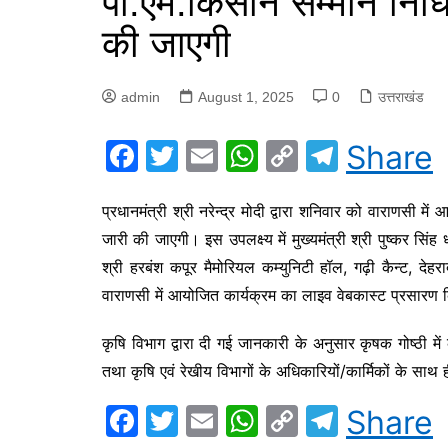
पी.एम.किसान सम्मान निध
की जाएगी
admin
August 1, 2025
0
उत्तराखंड
F
T
E
W
C
T
Share
a
w
m
h
o
el
c
itt
ai
at
p
e
प्रधानमंत्री श्री नरेन्द्र मोदी द्वारा शनिवार को वाराणसी म
जारी की जाएगी। इस उपलक्ष्य में मुख्यमंत्री श्री पुष्कर सि
e
er
l
s
y
gr
श्री हरबंश कपूर मैमोरियल कम्युनिटी हॉल, गढ़ी कैन्ट, देहराद
b
A
Li
a
वाराणसी में आयोजित कार्यक्रम का लाइव वेबकास्ट प्रसारण
o
p
n
m
o
p
k
कृषि विभाग द्वारा दी गई जानकारी के अनुसार कृषक गोष्ठी में 
k
तथा कृषि एवं रेखीय विभागों के अधिकारियों/कार्मिकों के साथ 
F
T
E
W
C
T
Share