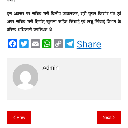
इस अवसर पर सचिव श्री दिलीप जावलकर, श्री युगल किशोर पंत एवं
अपर सचिव श्री हिमांशु खुराना सहित सिंचाई एवं लघु सिंचाई विभाग के
वरिष्ठ अधिकारी उपस्थित थे।
F
T
E
W
C
T
Share
a
w
m
h
o
el
c
itt
ai
at
p
e
Admin
e
er
l
s
y
gr
b
A
Li
a
o
p
n
m
o
p
k
k
Prev
Next
Post