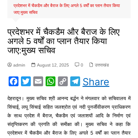
प्रदेशभर में चैकडैम और बैराज के लिए अगले 5 वर्षों का प्लान तैयार किया
जाए:मुख्य सचिव
प्रदेशभर में चैकडैम और बैराज के लिए
अगले 5 वर्षों का प्लान तैयार किया
जाए:मुख्य सचिव
admin
August 12, 2025
0
उत्तराखंड
F
T
E
W
C
T
Share
a
w
m
h
o
el
c
itt
ai
at
p
e
देहरादून। मुख्य सचिव श्री आनन्द बर्द्धन ने मंगलवार को सचिवालय में
सिंचाई, लघु सिंचाई सहित जलश्रोत एवं नदी पुनर्जीवीकरण प्राधिकरण
e
er
l
s
y
gr
के साथ प्रदेश में बैराज, चैकडैम एवं जलाशयों आदि के निर्माण एवं
b
A
Li
a
संतृप्तिकरण की प्रगति की समीक्षा की। मुख्य सचिव ने कहा कि
o
p
n
m
प्रदेशभर में चैकडैम और बैराज के लिए अगले 5 वर्षों का प्लान तैयार