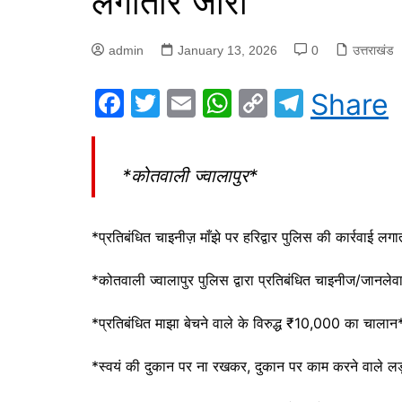
लगातार जारी
admin
January 13, 2026
0
उत्तराखंड
F
T
E
W
C
T
Share
a
w
m
h
o
el
c
itt
ai
at
p
e
*कोतवाली ज्वालापुर*
e
er
l
s
y
gr
b
A
Li
a
*प्रतिबंधित चाइनीज़ माँझे पर हरिद्वार पुलिस की कार्रवाई लग
o
p
n
m
o
p
k
*कोतवाली ज्वालापुर पुलिस द्वारा प्रतिबंधित चाइनीज/जानल
k
*प्रतिबंधित माझा बेचने वाले के विरुद्ध ₹10,000 का चालान
*स्वयं की दुकान पर ना रखकर, दुकान पर काम करने वाले लड