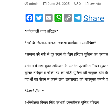
admin
June 24, 2025
0
उत्तराखंड
F
T
E
W
C
T
Share
a
w
m
h
o
el
c
itt
ai
at
p
e
*कोतवाली नगर हरिद्वार*
e
er
l
s
y
gr
*नशे के खिलाफ जनजागरुकता कार्यक्रम आयोजित*
b
A
Li
a
o
p
n
m
*समाज को नशे से दूर रखने के लिए हरिद्वार पुलिस का प्रय
o
p
k
वर्तमान में नशा मुक्त अभियान के अंतर्गत प्रचलित “नशा 
k
यूनिट हरिद्वार व चौकी हर की पौड़ी पुलिस की संयुक्त टीम क
पदार्थों का सेवन न करने तथा उत्तराखंड को नशामुक्त बनान
*Antf टीम-*
1-निरीक्षक विजय सिंह प्रभारी एएनटीएफ यूनिट हरिद्वार