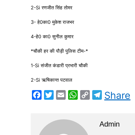
2-Si रणजीत सिंह तोमर
3- हे0का0 मुकेश राजभर
4-हे0 का0 सुनील कुमार
*चौकी हर की पौड़ी पुलिस टीम-*
1-Si संजीत कंडारी प्रभारी चौकी
2-Si ऋषिकान्त पटवाल
F
T
E
W
C
T
Share
a
w
m
h
o
el
c
itt
ai
at
p
e
e
er
l
s
y
gr
Admin
b
A
Li
a