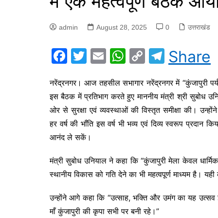
में एक महत्वपूर्ण बैठक आ
admin
August 28, 2025
0
उत्तराखंड
F
T
E
W
C
T
Share
a
w
m
h
o
el
c
itt
ai
at
p
e
नरेंद्रनगर। आज तहसील सभागार नरेंद्रनगर में “कुंजापुरी पर
इस बैठक में प्रतिभाग करते हुए माननीय मंत्री श्री सुबोध उनि
e
er
l
s
y
gr
ओर से सुरक्षा एवं व्यवस्थाओं की विस्तृत समीक्षा की। उन्हों
b
A
Li
a
हर वर्ष की भाँति इस वर्ष भी भव्य एवं दिव्य स्वरूप प्रदान कि
o
p
n
m
आनंद ले सकें।
o
p
k
k
मंत्री सुबोध उनियाल ने कहा कि “कुंजापुरी मेला केवल धार्मिक
स्थानीय विकास को गति देने का भी महत्वपूर्ण माध्यम है। यही का
उन्होंने आगे कहा कि “उत्साह, भक्ति और उमंग का यह उत्सव 
माँ कुंजापुरी की कृपा सभी पर बनी रहे।”