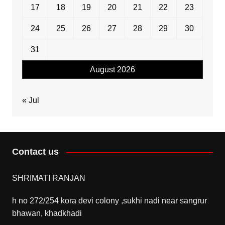
17
18
19
20
21
22
23
24
25
26
27
28
29
30
31
August 2026
« Jul
Contact us
SHRIMATI RANJAN
h no 272/254 kora devi colony ,sukhi nadi near sangrur
bhawan, khadkhadi