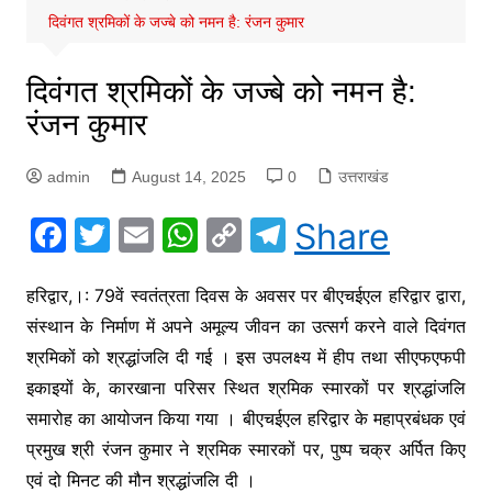
दिवंगत श्रमिकों के जज्बे को नमन है: रंजन कुमार
दिवंगत श्रमिकों के जज्बे को नमन है:
रंजन कुमार
admin
August 14, 2025
0
उत्तराखंड
F
T
E
W
C
T
Share
a
w
m
h
o
el
c
itt
ai
at
p
e
हरिद्वार,।: 79वें स्वतंत्रता दिवस के अवसर पर बीएचईएल हरिद्वार द्वारा,
संस्थान के निर्माण में अपने अमूल्य जीवन का उत्सर्ग करने वाले दिवंगत
e
er
l
s
y
gr
श्रमिकों को श्रद्धांजलि दी गई । इस उपलक्ष्य में हीप तथा सीएफएफपी
b
A
Li
a
इकाइयों के, कारखाना परिसर स्थित श्रमिक स्मारकों पर श्रद्धांजलि
o
p
n
m
समारोह का आयोजन किया गया । बीएचईएल हरिद्वार के महाप्रबंधक एवं
o
p
k
प्रमुख श्री रंजन कुमार ने श्रमिक स्मारकों पर, पुष्प चक्र अर्पित किए
k
एवं दो मिनट की मौन श्रद्धांजलि दी ।