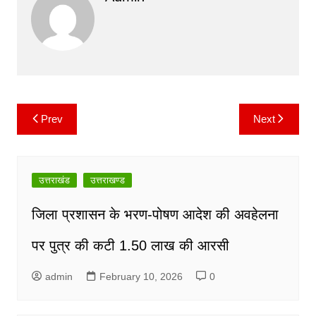
e
er
l
s
y
gr
b
A
Li
a
o
p
n
m
o
p
k
k
Prev
Next
Post
navigation
उत्तराखंड
उत्तराखण्ड
जिला प्रशासन के भरण-पोषण आदेश की अवहेलना
पर पुत्र की कटी 1.50 लाख की आरसी
admin
February 10, 2026
0