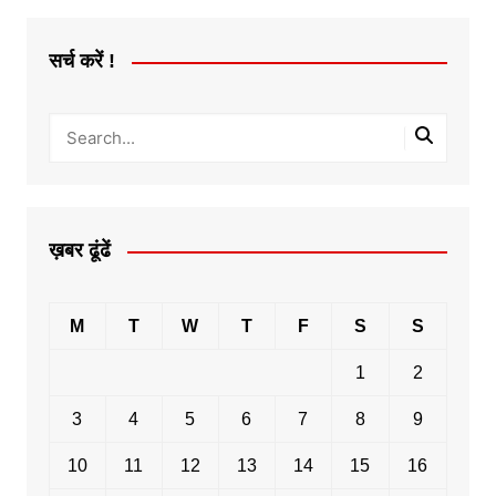
सर्च करें !
ख़बर ढूंढें
M
T
W
T
F
S
S
1
2
3
4
5
6
7
8
9
10
11
12
13
14
15
16