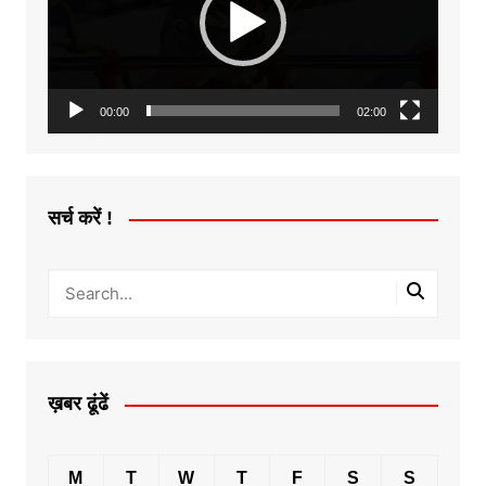
00:00
02:00
सर्च करें !
ख़बर ढूंढें
M
T
W
T
F
S
S