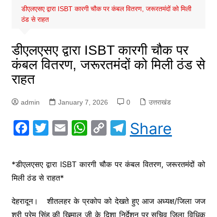
डीएलएसए द्वारा ISBT कारगी चौक पर कंबल वितरण, जरूरतमंदों को मिली
ठंड से राहत
डीएलएसए द्वारा ISBT कारगी चौक पर
कंबल वितरण, जरूरतमंदों को मिली ठंड से
राहत
admin
January 7, 2026
0
उत्तराखंड
F
T
E
W
C
T
Share
a
w
m
h
o
el
c
itt
ai
at
p
e
*डीएलएसए द्वारा ISBT कारगी चौक पर कंबल वितरण, जरूरतमंदों को
e
er
l
s
y
gr
मिली ठंड से राहत*
b
A
Li
a
o
p
n
m
देहरादून। शीतलहर के प्रकोप को देखते हुए आज अध्यक्ष/जिला जज
श्री प्रेम सिंह की खिमाल जी के दिशा निर्देशन पर सचिव जिला विधिक