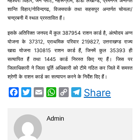
महेश्वरी विहार, जैन प्लाट, नेहरूग्राम, डांडा लखौण्ड, प्रेमनगर अन्तर्गत
शान्ति विहार/गोविन्दगढ, विजयपार्क तथा सहसपुर अन्तर्गत चोयला/
चन्द्रबनी में स्थल प्रस्तावित हैं।
इसके अतिरिक्त जनपद में कुल 387954 राशन कार्ड है, अंत्योदय अन्न
योजना के 37312, प्राथमिक परिवार 219827, उत्तराखण्ड राज्य
खाद्य योजना 130815 राशन कार्ड हैं, जिनमें कुल 35393 ही
सत्यापित हैं तथा 1445 कार्ड निरस्त किए गए हैं। जिस पर
जिलाधिकारी ने जिला पूर्ति अधिकारी को टीमे गठित कर जिले में समस्त
श्रेणी के राशन कार्ड का सत्यापन करने के निर्देश दिए हैं।
F
T
E
W
C
T
Share
a
w
m
h
o
el
c
itt
ai
at
p
e
Admin
e
er
l
s
y
gr
b
A
Li
a