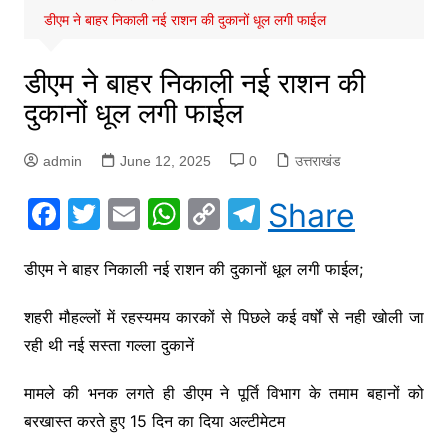
डीएम ने बाहर निकाली नई राशन की दुकानों धूल लगी फाईल
डीएम ने बाहर निकाली नई राशन की
दुकानों धूल लगी फाईल
admin
June 12, 2025
0
उत्तराखंड
F
T
E
W
C
T
Share
a
w
m
h
o
el
c
itt
ai
at
p
e
डीएम ने बाहर निकाली नई राशन की दुकानों धूल लगी फाईल;
e
er
l
s
y
gr
शहरी मौहल्लों में रहस्यमय कारकों से पिछले कई वर्षों से नही खोली जा
b
A
Li
a
रही थी नई सस्ता गल्ला दुकानें
o
p
n
m
मामले की भनक लगते ही डीएम ने पूर्ति विभाग के तमाम बहानों को
o
p
k
बरखास्त करते हुए 15 दिन का दिया अल्टीमेटम
k