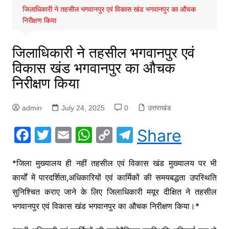
जिलाधिकारी ने तहसील भगवानपुर एवं विकास खंड भगवानपुर का औचक
निरीक्षण किया
जिलाधिकारी ने तहसील भगवानपुर एवं
विकास खंड भगवानपुर का औचक
निरीक्षण किया
admin
July 24, 2025
0
उत्तराखंड
F
T
E
W
C
T
Share
a
w
m
h
o
el
c
itt
ai
at
p
e
*जिला मुख्यालय ही नहीं तहसील एवं विकास खंड मुख्यालय पर भी
कार्यों में पारदर्शिता,अधिकारियों एवं कार्मिकों की समयबद्धता उपस्थिति
e
er
l
s
y
gr
सुनिश्चित कराए जाने के लिए जिलाधिकारी मयूर दीक्षित ने तहसील
b
A
Li
a
भगवानपुर एवं विकास खंड भगवानपुर का औचक निरीक्षण किया।*
o
p
n
m