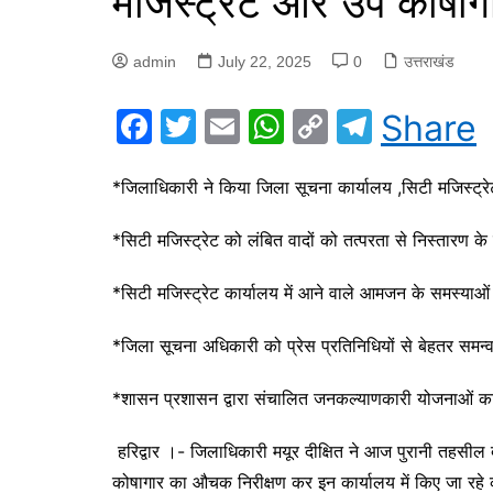
मजिस्ट्रेट और उप कोषाग
admin
July 22, 2025
0
उत्तराखंड
F
T
E
W
C
T
Share
a
w
m
h
o
el
c
itt
ai
at
p
e
*जिलाधिकारी ने किया जिला सूचना कार्यालय ,सिटी मजिस्ट
e
er
l
s
y
gr
*सिटी मजिस्ट्रेट को लंबित वादों को तत्परता से निस्तारण के द
b
A
Li
a
o
p
n
m
*सिटी मजिस्ट्रेट कार्यालय में आने वाले आमजन के समस्याओ
o
p
k
*जिला सूचना अधिकारी को प्रेस प्रतिनिधियों से बेहतर समन्व
k
*शासन प्रशासन द्वारा संचालित जनकल्याणकारी योजनाओं का
हरिद्वार ।- जिलाधिकारी मयूर दीक्षित ने आज पुरानी तहसील 
कोषागार का औचक निरीक्षण कर इन कार्यालय में किए जा रहे 