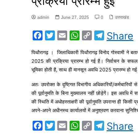
प्रक्रिया प्रारम्भ हुई
admin
June 27, 2025
0
उत्तराखंड
F
T
E
W
C
T
Share
a
w
m
h
o
el
c
itt
ai
at
p
e
पिथौरागढ़ । जिलाधिकारी पिथौरागढ़ विनोद गोस्वामी ने बताया 
2025 की प्रक्रिया प्रारम्भ हो गई है। निर्वाचन के सफल सम
e
er
l
s
y
gr
भूमिका होती है, साथ ही मानसून अवधि 2025 प्रारम्भ हो ग
b
A
Li
a
o
p
n
m
अतः उपरोक्त के दृष्टिगत विभागीय अधिकारियों/कर्मचारियों से
o
p
k
की पूर्वानुमति के बिना मुख्यालय नहीं छोड़ेगें। इस अवधि म
k
की स्थिति में अधोहस्ताक्षरी की पूर्वानुमति उपरान्त ही कि
अपने-अपने अधीनस्थ कार्यालयों में अनुश्रवण करवाना सुनिश्च
F
T
E
W
C
T
Share
a
w
m
h
o
el