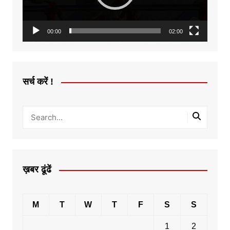
00:00
02:00
सर्च करें !
ख़बर ढूंढें
M
T
W
T
F
S
S
1
2