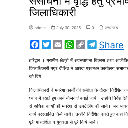
संसाधनों में वृद्धि हेतु प्र
जिलाधिकारी
admin
July 30, 2025
0
उत्तराखंड
F
T
E
W
C
T
Share
a
w
m
h
o
el
c
itt
ai
at
p
e
हरिद्वार । ग्रामीण क्षेत्रों में अवस्थापना विकास तथा आजीविका
जिलाधिकारी मयूर दीक्षित ने आपदा प्रबन्धन कार्यालय सभागार
e
er
l
s
y
gr
को दिये।
b
A
Li
a
o
p
n
m
जिलाधिकारी ने मनरेगा कार्यों की समीक्षा के दौरान निर्देशित
o
p
k
ध्यान में रखते हुए कार्य योजनाएं बनाई जाये। उन्होंने निर्देश दे
k
से अधिक कार्यों की मनरेगा से डबटेलिंग की जाये। जन भावन
कार्य प्रस्तावित किये जायें। उन्होंने निर्देशित करते हुए कहा
पूरी पारदर्शिता व गुणवत्ता से पूरे किये जायें।