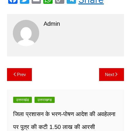
a
w
m
h
o
el
c
itt
ai
at
p
e
Admin
e
er
l
s
y
gr
b
A
Li
a
o
p
n
m
o
p
k
k
Prev
Next
Post
navigation
उत्तराखंड
उत्तराखण्ड
जिला प्रशासन के भरण-पोषण आदेश की अवहेलना
पर पुत्र की कटी 1.50 लाख की आरसी