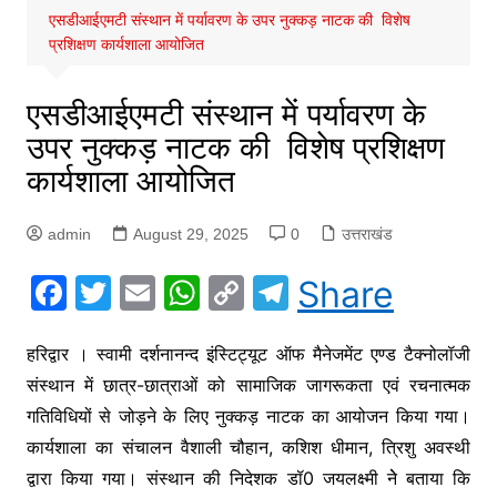
एसडीआईएमटी संस्थान में पर्यावरण के उपर नुक्कड़ नाटक की विशेष
प्रशिक्षण कार्यशाला आयोजित
एसडीआईएमटी संस्थान में पर्यावरण के
उपर नुक्कड़ नाटक की विशेष प्रशिक्षण
कार्यशाला आयोजित
admin
August 29, 2025
0
उत्तराखंड
F
T
E
W
C
T
Share
a
w
m
h
o
el
c
itt
ai
at
p
e
हरिद्वार । स्वामी दर्शनानन्द इंस्टिट्यूट ऑफ मैनेजमेंट एण्ड टैक्नोलॉजी
संस्थान में छात्र-छात्राओं को सामाजिक जागरूकता एवं रचनात्मक
e
er
l
s
y
gr
गतिविधियों से जोड़ने के लिए नुक्कड़ नाटक का आयोजन किया गया।
b
A
Li
a
कार्यशाला का संचालन वैशाली चौहान, कशिश धीमान, त्रिशु अवस्थी
o
p
n
m
द्वारा किया गया। संस्थान की निदेशक डॉ0 जयलक्ष्मी नेे बताया कि