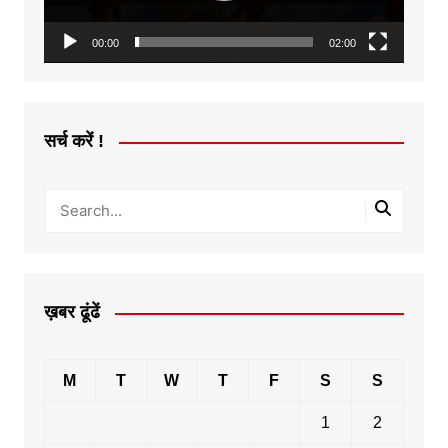
00:00
02:00
सर्च करें !
ख़बर ढूंढें
M
T
W
T
F
S
S
1
2