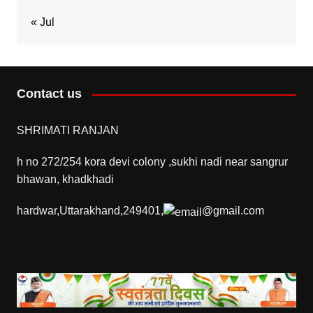
« Jul
Contact us
SHRIMATI RANJAN
h no 272/254 kora devi colony ,sukhi nadi near sangrur
bhawan, khadkhadi
hardwar,Uttarakhand,249401,
@gmail.com