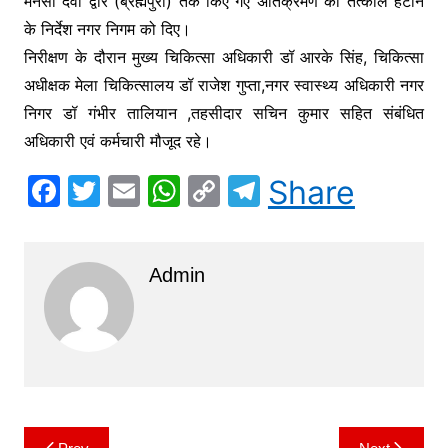
मनसा देवी द्वार (ब्रह्मपुरी) तक किए गए अतिक्रमण को तत्काल हटाने
के निर्देश नगर निगम को दिए।
निरीक्षण के दौरान मुख्य चिकित्सा अधिकारी डॉ आरके सिंह, चिकित्सा
अधीक्षक मेला चिकित्सालय डॉ राजेश गुप्ता,नगर स्वास्थ्य अधिकारी नगर
निगर डॉ गंभीर तालियान ,तहसीदार सचिन कुमार सहित संबंधित
अधिकारी एवं कर्मचारी मौजूद रहे।
F
T
E
W
C
T
Share
a
w
m
h
o
el
c
itt
ai
at
p
e
Admin
e
er
l
s
y
gr
b
A
Li
a
o
p
n
m
o
p
k
k