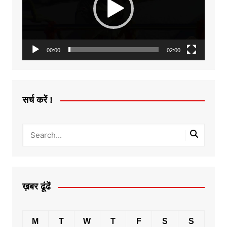
00:00
02:00
सर्च करें !
ख़बर ढूंढें
M
T
W
T
F
S
S