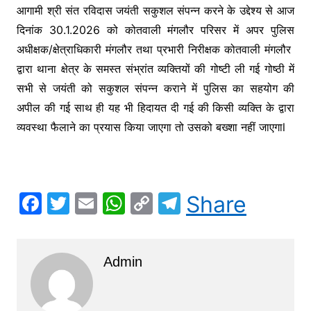
o
p
k
आगामी श्री संत रविदास जयंती सकुशल संपन्न करने के उद्देश्य से आज
k
दिनांक 30.1.2026 को कोतवाली मंगलौर परिसर में अपर पुलिस
अधीक्षक/क्षेत्राधिकारी मंगलौर तथा प्रभारी निरीक्षक कोतवाली मंगलौर
द्वारा थाना क्षेत्र के समस्त संभ्रांत व्यक्तियों की गोष्टी ली गई गोष्ठी में
सभी से जयंती को सकुशल संपन्न कराने में पुलिस का सहयोग की
अपील की गई साथ ही यह भी हिदायत दी गई की किसी व्यक्ति के द्वारा
व्यवस्था फैलाने का प्रयास किया जाएगा तो उसको बख्शा नहीं जाएगाl
F
T
E
W
C
T
Share
a
w
m
h
o
el
c
itt
ai
at
p
e
Admin
e
er
l
s
y
gr
b
A
Li
a