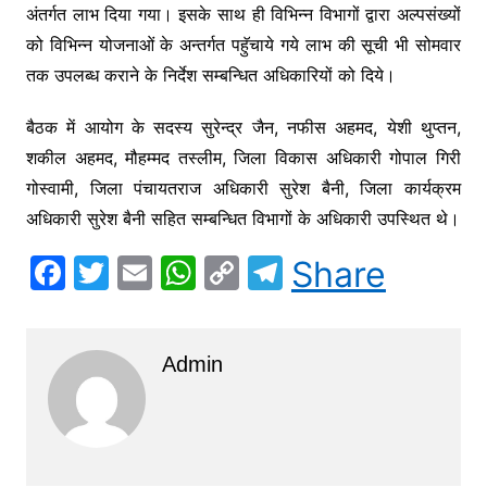
अंतर्गत लाभ दिया गया। इसके साथ ही विभिन्न विभागों द्वारा अल्पसंख्यों
को विभिन्न योजनाओं के अन्तर्गत पहुॅचाये गये लाभ की सूची भी सोमवार
तक उपलब्ध कराने के निर्देश सम्बन्धित अधिकारियों को दिये।
बैठक में आयोग के सदस्य सुरेन्द्र जैन, नफीस अहमद, येशी थुप्तन,
शकील अहमद, मौहम्मद तस्लीम, जिला विकास अधिकारी गोपाल गिरी
गोस्वामी, जिला पंचायतराज अधिकारी सुरेश बैनी, जिला कार्यक्रम
अधिकारी सुरेश बैनी सहित सम्बन्धित विभागों के अधिकारी उपस्थित थे।
F
T
E
W
C
T
Share
a
w
m
h
o
el
c
itt
ai
at
p
e
Admin
e
er
l
s
y
gr
b
A
Li
a
o
p
n
m
o
p
k