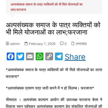
अल्पसंख्यक समाज के पात्र व्यक्तियों को भी मिले योजनाओं का
लाभ;फरजाना
अल्पसंख्यक समाज के पात्र व्यक्तियों को
भी मिले योजनाओं का लाभ;फरजाना
admin
February 7, 2026
0
उत्तराखंड
F
T
E
W
C
T
Share
a
w
m
h
o
el
c
itt
ai
at
p
e
*अल्पसंख्यक समाज के पात्र व्यक्तियों को भी मिले योजनाओं का लाभ!
फरजाना*
e
er
l
s
y
gr
b
A
Li
a
*अल्पसंख्यक प्रमाण पत्र जारी करने में न हो विलम्ब। फरजाना*
o
p
n
m
भीमताल । अल्पसंख्य कल्याण आयोग की उपाध्यक्ष फरजाना बेग़म ने
o
p
k
विकास भवन पहुॅचकर अल्पसंख्यक कल्याण हेतु संचालित योजनाओं की